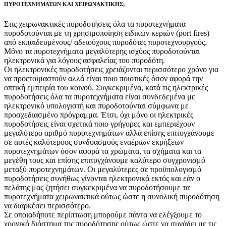
ΠΥΡΟΤΕΧΝΗΜΑΤΩΝ ΚΑΙ ΧΕΙΡΩΝΑΚΤΙΚΗΣ;
Στις χειρωνακτικές πυροδοτήσεις όλα τα πυροτεχνήματα
πυροδοτούνται με τη χρησιμοποίηση ειδικών κεριών (port fires)
από εκπαιδευμένους/ αδειούχους πυροδότες πυροτεχνουργούς.
Μόνο τα πυροτεχνήματα μεγαλύτερης ισχύος πυροδοτούνται
ηλεκτρονικά για λόγους ασφαλείας του πυροδότη.
Οι ηλεκτρονικές πυροδοτήσεις χρειάζονται περισσότερο χρόνο για
να προετοιμαστούν αλλά είναι ποιο ποιοτικές όσον αφορά την
οπτική εμπειρία του κοινού. Συγκεκριμένα, κατά τις ηλεκτρικές
πυροδοτήσεις όλα τα πυροτεχνήματα είναι συνδεδεμένα με
ηλεκτρονικό υπολογιστή και πυροδοτούνται σύμφωνα με
προσχεδιασμένο πρόγραμμα. Έτσι, όχι μόνο οι ηλεκτρικές
πυροδοτήσεις είναι σχετικά ποιο γρήγορες και εμπεριέχουν
μεγαλύτερο αριθμό πυροτεχνημάτων αλλά επίσης επιτυγχάνουμε
σε αυτές καλύτερους συνδυασμούς εναέριων εκρήξεων
πυροτεχνημάτων όσον αφορά τα χρώματα, τα σχήματα και τα
μεγέθη τους και επίσης επιτυγχάνουμε καλύτερο συγχρονισμό
μεταξύ πυροτεχνημάτων. Οι μεγαλύτερες σε προϋπολογισμό
πυροδοτήσεις συνήθως γίνονται ηλεκτρονικά εκτός και εάν ο
πελάτης μας ζητήσει συγκεκριμένα να πυροδοτήσουμε τα
πυροτεχνήματα χειρωνακτικά ούτως ώστε η συνολική πυροδότηση
να διαρκέσει περισσότερο.
Σε οποιαδήποτε περίπτωση μπορούμε πάντα να ελέγξουμε το
χρονικά διάστημα της πυροδότησης ούτως ώστε να συνάδει με τις