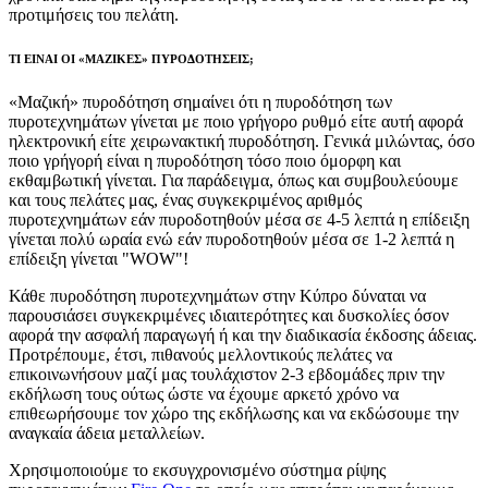
προτιμήσεις του πελάτη.
ΤΙ ΕΙΝΑΙ ΟΙ «ΜΑΖΙΚΕΣ» ΠΥΡΟΔΟΤΗΣΕΙΣ;
«Μαζική» πυροδότηση σημαίνει ότι η πυροδότηση των
πυροτεχνημάτων γίνεται με ποιο γρήγορο ρυθμό είτε αυτή αφορά
ηλεκτρονική είτε χειρωνακτική πυροδότηση. Γενικά μιλώντας, όσο
ποιο γρήγορή είναι η πυροδότηση τόσο ποιο όμορφη και
εκθαμβωτική γίνεται. Για παράδειγμα, όπως και συμβουλεύουμε
και τους πελάτες μας, ένας συγκεκριμένος αριθμός
πυροτεχνημάτων εάν πυροδοτηθούν μέσα σε 4-5 λεπτά η επίδειξη
γίνεται πολύ ωραία ενώ εάν πυροδοτηθούν μέσα σε 1-2 λεπτά η
επίδειξη γίνεται "WOW"!
Κάθε πυροδότηση πυροτεχνημάτων στην Κύπρο δύναται να
παρουσιάσει συγκεκριμένες ιδιαιτερότητες και δυσκολίες όσον
αφορά την ασφαλή παραγωγή ή και την διαδικασία έκδοσης άδειας.
Προτρέπουμε, έτσι, πιθανούς μελλοντικούς πελάτες να
επικοινωνήσουν μαζί μας τουλάχιστον 2-3 εβδομάδες πριν την
εκδήλωση τους ούτως ώστε να έχουμε αρκετό χρόνο να
επιθεωρήσουμε τον χώρο της εκδήλωσης και να εκδώσουμε την
αναγκαία άδεια μεταλλείων.
Χρησιμοποιούμε το εκσυγχρονισμένο σύστημα ρίψης