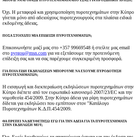
ΜΠΟΡΩ ΝΑ ΑΓΟΡΑΣΩ ΠΥΡΟΤΕΧΝΗΜΑΤΑ ΑΠΟ ΕΣΑΣ ΓΙΑ ΠΡΟΣΩΠΙΚΗ ΧΡΗΣΗ;
Όχι. Η μεταφορά και χρησιμοποίηση πυροτεχνημάτων στην Κύπρο
γίνεται μόνο από αδειούχους πυροτεχνουργούς στα πλαίσια ειδικά
εκδομένης άδειας.
ΠΟΣΑ ΣΤΟΙΧΙΖΕΙ ΜΙΑ ΕΠΙΔΕΙΞΗ ΠΥΡΟΤΕΧΝΗΜΑΤΩΝ;
Επικοινωνήστε μαζί μας στο +357 99669548 ή στείλτε μας email
στο
pyrgou@msn.com
για να εξετάσουμε την προτεινόμενη
επίδειξη σας και να σας παρέχουμε συγκεκριμένη προσφορά.
ΓΙΑ ΠΟΙΑ ΕΙΔΗ ΕΚΔΗΛΩΣΕΩΝ ΜΠΟΡΟΥΜΕ ΝΑ ΕΧΟΥΜΕ ΠΥΡΟΔΟΤΗΣΗ
ΠΥΡΟΤΕΧΝΗΜΑΤΩΝ;
Η εισαγωγή και διεκπεραίωση εκδηλώσεων πυροτεχνημάτων στην
Κύπρο διέπετε από τον ευρωπαϊκό κανονισμό 2007/23/EC και την
νομοθεσία 454/2009. Στην Κύπρο άδεια για ρίψη πυροτεχνημάτων
δίδεται για εκδηλώσει που εμπίπτουν στον "Κατάλογο
Πυροτεχνημάτων Κ.Δ.Π.454/2009.
ΘΑ ΠΡΕΠΕΙ ΝΑ ΔΙΕΥΘΕΤΗΣΩ ΕΓΩ ΓΙΑ ΤΗΝ ΑΔΕΙΑ ΓΙΑ ΤΑ ΠΥΡΟΤΕΧΝΗΜΑΤΑ
ΣΤΗΝ ΕΚΔΗΛΩΣΗ ΜΟΥ;
Όχι. Εμείς διευθετούμε τα απαιτούμενα έντυπα και την έκδοση της