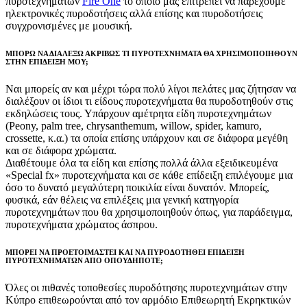
πυροτεχνημάτων
Fire One
το οποίο μας επιτρέπει να παρέχουμε
ηλεκτρονικές πυροδοτήσεις αλλά επίσης και πυροδοτήσεις
συγχρονισμένες με μουσική.
ΜΠΟΡΩ ΝΑ ΔΙΑΛΕΞΩ ΑΚΡΙΒΩΣ ΤΙ ΠΥΡΟΤΕΧΝΗΜΑΤΑ ΘΑ ΧΡΗΣΙΜΟΠΟΙΗΘΟΥΝ
ΣΤΗΝ ΕΠΙΔΕΙΞΗ ΜΟΥ;
Ναι μπορείς αν και μέχρι τώρα πολύ λίγοι πελάτες μας ζήτησαν να
διαλέξουν οι ίδιοι τι είδους πυροτεχνήματα θα πυροδοτηθούν στις
εκδηλώσεις τους. Υπάρχουν αμέτρητα είδη πυροτεχνημάτων
(Peony, palm tree, chrysanthemum, willow, spider, kamuro,
crossette, κ.α.) τα οποία επίσης υπάρχουν και σε διάφορα μεγέθη
και σε διάφορα χρώματα.
Διαθέτουμε όλα τα είδη και επίσης πολλά άλλα εξειδικευμένα
«Special fx» πυροτεχνήματα και σε κάθε επίδειξη επιλέγουμε μια
όσο το δυνατό μεγαλύτερη ποικιλία είναι δυνατόν. Μπορείς,
φυσικά, εάν θέλεις να επιλέξεις μια γενική κατηγορία
πυροτεχνημάτων που θα χρησιμοποιηθούν όπως, για παράδειγμα,
πυροτεχνήματα χρώματος άσπρου.
ΜΠΟΡΕΙ ΝΑ ΠΡΟΕΤΟΙΜΑΣΤΕΙ ΚΑΙ ΝΑ ΠΥΡΟΔΟΤΗΘΕΙ ΕΠΙΔΕΙΞΗ
ΠΥΡΟΤΕΧΝΗΜΑΤΩΝ ΑΠΟ ΟΠΟΥΔΗΠΟΤΕ;
Όλες οι πιθανές τοποθεσίες πυροδότησης πυροτεχνημάτων στην
Κύπρο επιθεωρούνται από τον αρμόδιο Επιθεωρητή Εκρηκτικών