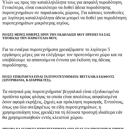
Υλών ως προς την καταλληλόλητα τους για ασφαλή πυροδότηση.
Γενικότερα, είναι ευκολότερο να δοθεί άδεια πυροδότησης
πυροτεχνημάτων σε παραλιακούς χώρους. Για κάποιες τοποθεσίες
με λιγότερη καταλληλόλητα άδεια μπορεί να δοθεί για πυροδότηση
πυροτεχνημάτων μικρότερης ισχύος.
ΠΟΣΕΣ ΜΕΡΕΣ ΗΜΕΡΕΣ ΠΡΙΝ ΤΗΝ ΕΚΔΗΛΩΣΗ ΜΟΥ ΠΡΕΠΕΙ ΝΑ ΣΑΣ
ΥΠΟΒΑΛΩ ΤΗΝ ΠΑΡΑΓΓΕΛΙΑ ΜΟΥ;
Για τα εναέρια πυροτεχνήματα χρειαζόμαστε το λιγότερο 5
εργάσιμες μέρες για να ελέγξουμε τον προτεινόμενο χώρο και να
υποβάλουμε τα απαιτούμενα έντυπα για έκδοση της άδειας
πυροδότησης.
ΠΟΣΟ ΕΠΙΚΙΝΔΥΝΑ ΕΙΝΑΙ ΤΑ ΠΥΡΟΤΕΧΝΗΜΑΤΑ/ ΒΕΓΓΑΛΙΚΑ ΕΔΑΦΟΥΣ
(ΣΙΝΤΡΙΒΑΝΙΑ, ΚΑΤΑΡΡΑΚΤΕΣ);
Τα σκηνικά μας πυροτεχνήματα/ βεγγαλικά είναι εξειδικευμένα
προϊόντα κρύας φλόγας τα οποία είναι απολύτως ασφαλισμένα
όσον αφορά εκρήξεις, ζημιές και πρόκληση πυρκαγιάς. Εντούτοις,
όπως για όλα ανεξαιρέτως τα είδη πυροτεχνημάτων, η
χρησιμοποίηση τους χρειάζεται τη δέουσα προσοχή ιδιαίτερα εάν
θα χρησιμοποιηθούν εντός κλειστού χώρου.